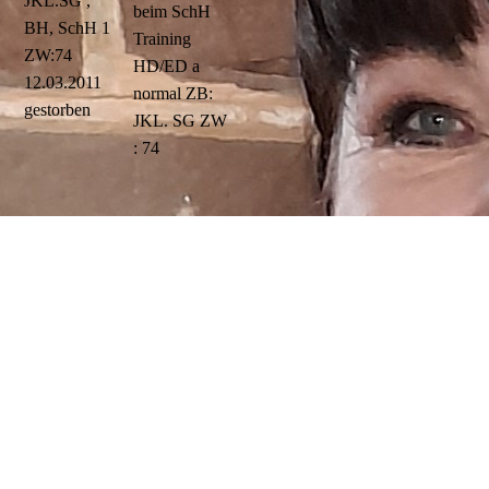
JKL.SG ,
beim SchH
BH, SchH 1
Training
ZW:74
HD/ED a
12.03.2011
normal ZB:
gestorben
JKL. SG ZW
: 74