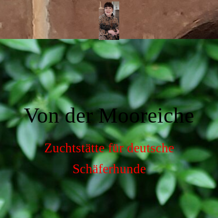
Von der Mooreiche
Zuchtstätte für deutsche
Schäferhunde