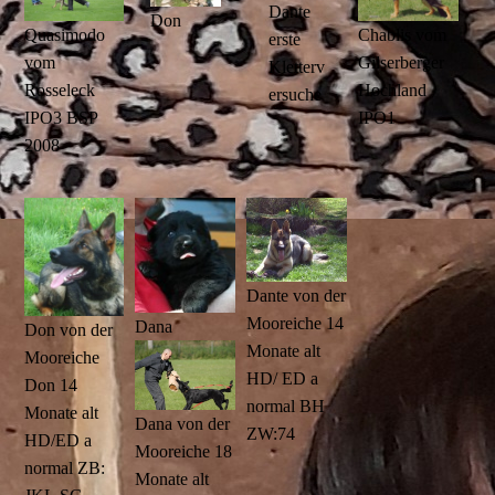
Dante
Don
Chablis vom
Quasimodo
erste
Gilserberger
vom
Kletterv
Hochland
Rosseleck
ersuche
IPO1
IPO3 BSP
2008
Dante von der
Mooreiche 14
Dana
Don von der
Monate alt
Mooreiche
HD/ ED a
Don 14
normal BH
Monate alt
Dana von der
ZW:74
HD/ED a
Mooreiche 18
normal ZB:
Monate alt