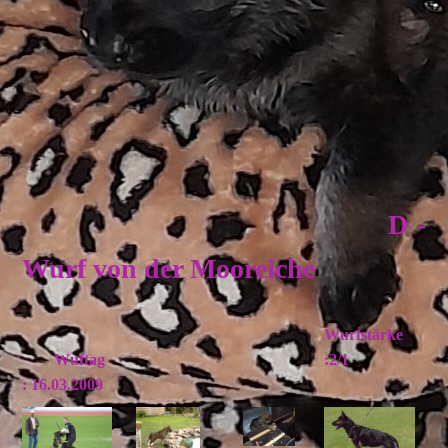
D -
Wurf von der Mooreiche
Wurfstärke
Wuftag
:2/1
: 16.03.2009